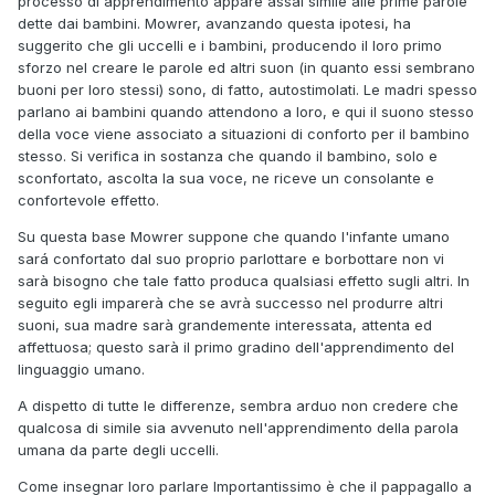
processo di apprendimento appare assai simile alle prime parole
dette dai bambini. Mowrer, avanzando questa ipotesi, ha
suggerito che gli uccelli e i bambini, producendo il loro primo
sforzo nel creare le parole ed altri suon (in quanto essi sembrano
buoni per loro stessi) sono, di fatto, autostimolati. Le madri spesso
parlano ai bambini quando attendono a loro, e qui il suono stesso
della voce viene associato a situazioni di conforto per il bambino
stesso. Si verifica in sostanza che quando il bambino, solo e
sconfortato, ascolta la sua voce, ne riceve un consolante e
confortevole effetto.
Su questa base Mowrer suppone che quando I'infante umano
sará confortato dal suo proprio parlottare e borbottare non vi
sarà bisogno che tale fatto produca qualsiasi effetto sugli altri. In
seguito egli imparerà che se avrà successo nel produrre altri
suoni, sua madre sarà grandemente interessata, attenta ed
affettuosa; questo sarà il primo gradino dell'apprendimento del
linguaggio umano.
A dispetto di tutte le differenze, sembra arduo non credere che
qualcosa di simile sia avvenuto nell'apprendimento della parola
umana da parte degli uccelli.
Come insegnar loro parlare Importantissimo è che il pappagallo a