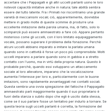
accertare che i Pappagalli e gli altri uccelli parlanti usino le loro
notevoli capacità imitative anche in natura; tale abilità sembra
essere del tutto latente. Fra i Primati noi riscontriamo una grande
varietà di meccanismi vocali; ciò, apparentemente, dovrebbe
mettere in grado molte di queste scimmie di produrre una
eccellente imitazione della parola umana, ma, di fatto, solo lo
scimpanzè può essere ammaestrato a fare ciò. Appare pertanto
misterioso come gli uccelli, con il loro limitato equipaggiamento
vocale, possano superare il problema della fonazione. Perchè
alcuni uccelli abbiano imparato a imitare la parlata umana
quando sono in cattività è forse un poco più comprensibile. Molti
uccelli imparano a parlare quando sono in gabbia e a stretto
contatto con l'uomo, ma in virtù della propria natura. Questo è
probabile perchè, quando essi sviluppano un attaccamento
sociale al loro allevatore, imparano che la vocalizzazione
aumenta l'interesse per loro e, particolarmente con le buone
imitazioni, sono rapidamente avvantaggiati nei contatti sociali.
Questa sembra una ovvia spiegazione del fattoche il Pappagallo
ammaestrato parli maggiormente quando il suo proprietario è
fuori della stanza o subito dopo che egli è uscito dalla stessa,
come se il suo parlare fosse un tentativo per indurlo a tornare. Se
questa teoria sugli uccelli parlanti è corretta, la formazione del