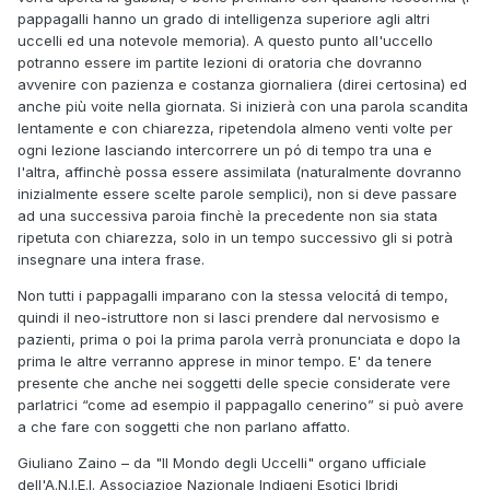
pappagalli hanno un grado di intelligenza superiore agli altri
uccelli ed una notevole memoria). A questo punto all'uccello
potranno essere im partite lezioni di oratoria che dovranno
avvenire con pazienza e costanza giornaliera (direi certosina) ed
anche più voite nella giornata. Si inizierà con una parola scandita
lentamente e con chiarezza, ripetendola almeno venti volte per
ogni lezione lasciando intercorrere un pó di tempo tra una e
l'altra, affinchè possa essere assimilata (naturalmente dovranno
inizialmente essere scelte parole semplici), non si deve passare
ad una successiva paroia finchè la precedente non sia stata
ripetuta con chiarezza, solo in un tempo successivo gli si potrà
insegnare una intera frase.
Non tutti i pappagalli imparano con la stessa velocitá di tempo,
quindi il neo-istruttore non si lasci prendere dal nervosismo e
pazienti, prima o poi la prima parola verrà pronunciata e dopo la
prima le altre verranno apprese in minor tempo. E' da tenere
presente che anche nei soggetti delle specie considerate vere
parlatrici “come ad esempio il pappagallo cenerino” si può avere
a che fare con soggetti che non parlano affatto.
Giuliano Zaino – da "Il Mondo degli Uccelli" organo ufficiale
dell'A.N.I.E.I. Associazioe Nazionale Indigeni Esotici Ibridi