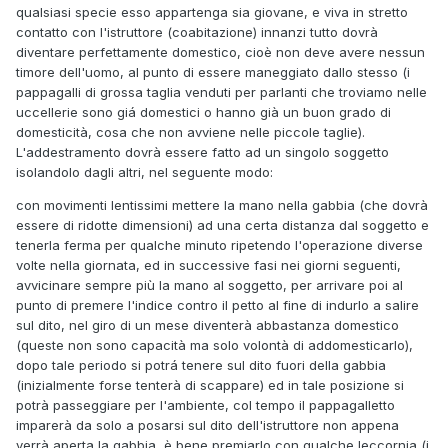
qualsiasi specie esso appartenga sia giovane, e viva in stretto
contatto con l'istruttore (coabitazione) innanzi tutto dovrà
diventare perfettamente domestico, cioè non deve avere nessun
timore delI'uomo, al punto di essere maneggiato dallo stesso (i
pappagalli di grossa taglia venduti per parlanti che troviamo nelle
uccellerie sono giá domestici o hanno già un buon grado di
domesticità, cosa che non avviene nelle piccole taglie).
L'addestramento dovrà essere fatto ad un singolo soggetto
isolandolo dagli altri, nel seguente modo:
con movimenti lentissimi mettere la mano nella gabbia (che dovrà
essere di ridotte dimensioni) ad una certa distanza dal soggetto e
tenerla ferma per qualche minuto ripetendo l'operazione diverse
volte nella giornata, ed in successive fasi nei giorni seguenti,
avvicinare sempre più la mano al soggetto, per arrivare poi al
punto di premere l'indice contro il petto al fine di indurlo a salire
sul dito, nel giro di un mese diventerà abbastanza domestico
(queste non sono capacità ma solo volontà di addomesticarlo),
dopo tale periodo si potrá tenere sul dito fuori della gabbia
(inizialmente forse tenterà di scappare) ed in tale posizione si
potrà passeggiare per l'ambiente, col tempo il pappagalletto
imparerà da solo a posarsi sul dito dell'istruttore non appena
verrà aperta la gabbia, è bene premiarlo con qualche leccornia (i