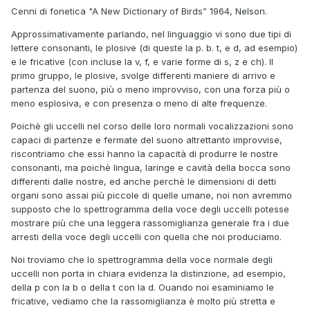
Cenni di fonetica "A New Dictionary of Birds” 1964, Nelson.
Approssimativamente parlando, nel linguaggio vi sono due tipi di
lettere consonanti, le plosive (di queste la p. b. t, e d, ad esempio)
e le fricative (con incluse la v, f, e varie forme di s, z e ch). Il
primo gruppo, le plosive, svolge differenti maniere di arrivo e
partenza del suono, più o meno improvviso, con una forza più o
meno esplosiva, e con presenza o meno di alte frequenze.
Poichè gli uccelli nel corso delle loro normali vocalizzazioni sono
capaci di partenze e fermate del suono altrettanto improvvise,
riscontriamo che essi hanno la capacità di produrre le nostre
consonanti, ma poichè lingua, laringe e cavità della bocca sono
differenti dalle nostre, ed anche perchè le dimensioni di detti
organi sono assai più piccole di quelle umane, noi non avremmo
supposto che lo spettrogramma della voce degli uccelli potesse
mostrare più che una leggera rassomiglianza generale fra i due
arresti della voce degli uccelli con quella che noi produciamo.
Noi troviamo che lo spettrogramma della voce normale degli
uccelli non porta in chiara evidenza la distinzione, ad esempio,
della p con la b o della t con la d. Ouando noi esaminiamo le
fricative, vediamo che la rassomiglianza è molto più stretta e