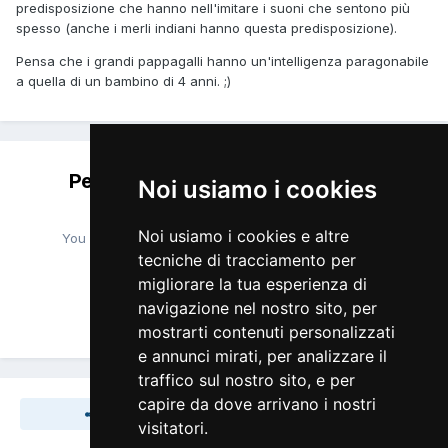
predisposizione che hanno nell'imitare i suoni che sentono più
spesso (anche i merli indiani hanno questa predisposizione).
Pensa che i grandi pappagalli hanno un'intelligenza paragonabile
a quella di un bambino di 4 anni. ;)
Per favore accedi per lasciare un
Noi usiamo i cookies
commento
Noi usiamo i cookies e altre
You will be able to leave a comment after signing in
tecniche di tracciamento per
migliorare la tua esperienza di
navigazione nel nostro sito, per
Accedi Ora
mostrarti contenuti personalizzati
e annunci mirati, per analizzare il
traffico sul nostro sito, e per
capire da dove arrivano i nostri
Share
Seguaci
0
visitatori.