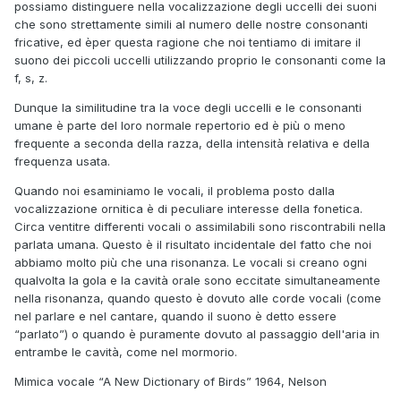
possiamo distinguere nella vocalizzazione degli uccelli dei suoni
che sono strettamente simili al numero delle nostre consonanti
fricative, ed èper questa ragione che noi tentiamo di imitare il
suono dei piccoli uccelli utilizzando proprio le consonanti come la
f, s, z.
Dunque la similitudine tra la voce degli uccelli e le consonanti
umane è parte del loro normale repertorio ed è più o meno
frequente a seconda della razza, della intensità relativa e della
frequenza usata.
Quando noi esaminiamo le vocali, il problema posto dalla
vocalizzazione ornitica è di peculiare interesse della fonetica.
Circa ventitre differenti vocali o assimilabili sono riscontrabili nella
parlata umana. Questo è il risultato incidentale del fatto che noi
abbiamo molto più che una risonanza. Le vocali si creano ogni
qualvolta la gola e la cavità orale sono eccitate simultaneamente
nella risonanza, quando questo è dovuto alle corde vocali (come
nel parlare e nel cantare, quando il suono è detto essere
“parlato”) o quando è puramente dovuto al passaggio dell'aria in
entrambe le cavità, come nel mormorio.
Mimica vocale “A New Dictionary of Birds” 1964, Nelson