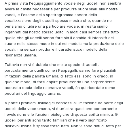
A prima vista l'equipaggiamento vocale degli uccelli non sembra
avere la cavità necessaria per produrre suoni simili alle nostre
vocali, e l'esame dello spettrogramma sonoro della
vocalizzazione degli uccelli spesso mostra che, quando noi
pensiamo di udire una particolare vocale, in realtá siamo
ingannati dal nostro stesso udito. In molti casi sembra che tutto
quello che gli uccelli sanno fare sia il cambio di intensità del
suono nello stesso modo in cui noi moduliamo la produzione delle
vocali, ma senza riprodurre il caratteristico modello della
risonanza umana.
Tuttavia non vi è dubbio che molte specie di uccelli,
particolarmente quelli come i Pappagalli, sanno fare plausibili
imitazioni della parlata umana; di fatto essi sono in grado, in
qualche modo, di farsi capire producendo una sorprendente
accurata copia delle risonanze vocali, fin qui ricordate come
peculiari del linguaggio umano.
A parte i problemi fisiologici connessi all'imitazione da parte degli
uccelli della voce umana, vi è un'altra questione concernente
l'evoluzione e le funzioni biologiche di questa abilità mimica. Gli
uccelli parlanti sono tanto familiari che il vero significato
dell'evoluzione è spesso trascurato. Non vi sono dati di fatto per