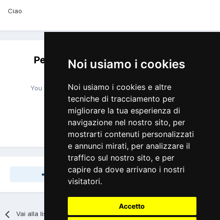
Ciao
Per favore accedi per lasciare un
Noi usiamo i cookies
commento
Noi usiamo i cookies e altre
You will be able to leave a comment after signing in
tecniche di tracciamento per
migliorare la tua esperienza di
navigazione nel nostro sito, per
Accedi Ora
mostrarti contenuti personalizzati
e annunci mirati, per analizzare il
traffico sul nostro sito, e per
capire da dove arrivano i nostri
Share
Seguaci
0
visitatori.
Accetto
Vai alla lista Discussioni