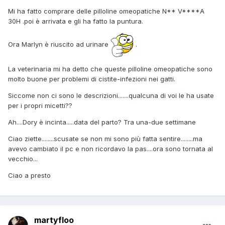
Mi ha fatto comprare delle pilloline omeopatiche N** V****A
30H .poi è arrivata e gli ha fatto la puntura.
Ora Marlyn è riuscito ad urinare
.
La veterinaria mi ha detto che queste pilloline omeopatiche sono
molto buone per problemi di cistite-infezioni nei gatti.
Siccome non ci sono le descrizioni.......qualcuna di voi le ha usate
per i propri micetti??
Ah....Dory è incinta.....data del parto? Tra una-due settimane
Ciao ziette........scusate se non mi sono più fatta sentire........ma
avevo cambiato il pc e non ricordavo la pas....ora sono tornata al
vecchio...
Ciao a presto
martyfloo