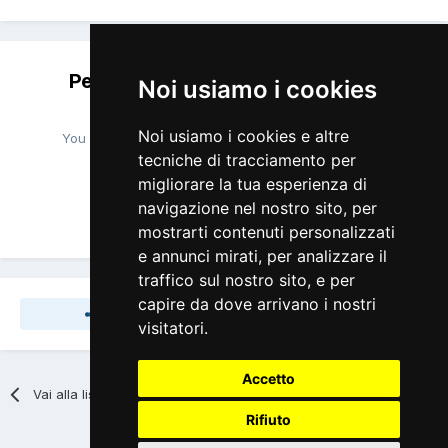
Per favore accedi per lasciare un
Noi usiamo i cookies
commento
Noi usiamo i cookies e altre
You will be able to leave a comment after signing in
tecniche di tracciamento per
migliorare la tua esperienza di
navigazione nel nostro sito, per
Accedi Ora
mostrarti contenuti personalizzati
e annunci mirati, per analizzare il
traffico sul nostro sito, e per
capire da dove arrivano i nostri
Share
Seguaci
0
visitatori.
Accetto
Vai alla lista Discussioni
Rifiuto