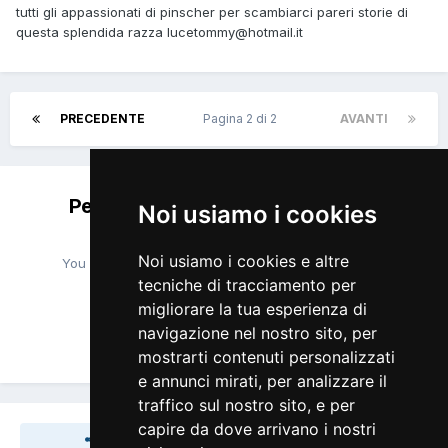
tutti gli appassionati di pinscher per scambiarci pareri storie di
questa splendida razza lucetommy@hotmail.it
PRECEDENTE
Pagina 2 di 2
AVANTI
Per favore accedi per lasciare un
Noi usiamo i cookies
commento
Noi usiamo i cookies e altre
You will be able to leave a comment after signing in
tecniche di tracciamento per
migliorare la tua esperienza di
navigazione nel nostro sito, per
Accedi Ora
mostrarti contenuti personalizzati
e annunci mirati, per analizzare il
traffico sul nostro sito, e per
capire da dove arrivano i nostri
Share
Seguaci
0