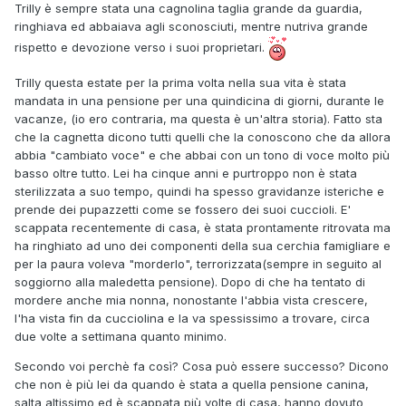
Trilly è sempre stata una cagnolina taglia grande da guardia,
ringhiava ed abbaiava agli sconosciuti, mentre nutriva grande
rispetto e devozione verso i suoi proprietari.
Trilly questa estate per la prima volta nella sua vita è stata
mandata in una pensione per una quindicina di giorni, durante le
vacanze, (io ero contraria, ma questa è un'altra storia). Fatto sta
che la cagnetta dicono tutti quelli che la conoscono che da allora
abbia "cambiato voce" e che abbai con un tono di voce molto più
basso oltre tutto. Lei ha cinque anni e purtroppo non è stata
sterilizzata a suo tempo, quindi ha spesso gravidanze isteriche e
prende dei pupazzetti come se fossero dei suoi cuccioli. E'
scappata recentemente di casa, è stata prontamente ritrovata ma
ha ringhiato ad uno dei componenti della sua cerchia famigliare e
per la paura voleva "morderlo", terrorizzata(sempre in seguito al
soggiorno alla maledetta pensione). Dopo di che ha tentato di
mordere anche mia nonna, nonostante l'abbia vista crescere,
l'ha vista fin da cucciolina e la va spessissimo a trovare, circa
due volte a settimana quanto minimo.
Secondo voi perchè fa così? Cosa può essere successo? Dicono
che non è più lei da quando è stata a quella pensione canina,
salta altissimo ed è scappata più volte di casa, hanno dovuto