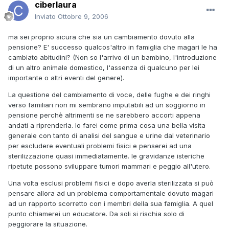
ciberlaura
Inviato
Ottobre 9, 2006
ma sei proprio sicura che sia un cambiamento dovuto alla
pensione? E' successo qualcos'altro in famiglia che magari le ha
cambiato abitudini? (Non so l'arrivo di un bambino, l'introduzione
di un altro animale domestico, l'assenza di qualcuno per lei
importante o altri eventi del genere).
La questione del cambiamento di voce, delle fughe e dei ringhi
verso familiari non mi sembrano imputabili ad un soggiorno in
pensione perchè altrimenti se ne sarebbero accorti appena
andati a riprenderla. Io farei come prima cosa una bella visita
generale con tanto di analisi del sangue e urine dal veterinario
per escludere eventuali problemi fisici e penserei ad una
sterilizzazione quasi immediatamente. le gravidanze isteriche
ripetute possono sviluppare tumori mammari e peggio all'utero.
Una volta esclusi problemi fisici e dopo averla sterilizzata si può
pensare allora ad un problema comportamentale dovuto magari
ad un rapporto scorretto con i membri della sua famiglia. A quel
punto chiamerei un educatore. Da soli si rischia solo di
peggiorare la situazione.