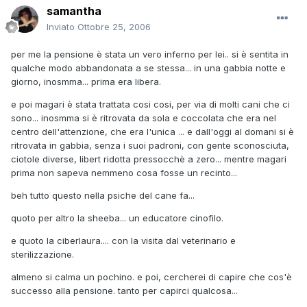
samantha
Inviato
Ottobre 25, 2006
per me la pensione è stata un vero inferno per lei.. si è sentita in
qualche modo abbandonata a se stessa... in una gabbia notte e
giorno, inosmma... prima era libera.
e poi magari è stata trattata cosi cosi, per via di molti cani che ci
sono... inosmma si è ritrovata da sola e coccolata che era nel
centro dell'attenzione, che era l'unica ... e dall'oggi al domani si è
ritrovata in gabbia, senza i suoi padroni, con gente sconosciuta,
ciotole diverse, libert ridotta pressocchè a zero... mentre magari
prima non sapeva nemmeno cosa fosse un recinto...
beh tutto questo nella psiche del cane fa...
quoto per altro la sheeba... un educatore cinofilo.
e quoto la ciberlaura.... con la visita dal veterinario e
sterilizzazione.
almeno si calma un pochino. e poi, cercherei di capire che cos'è
successo alla pensione. tanto per capirci qualcosa...