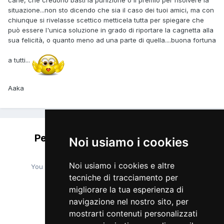
situazione...non sto dicendo che sia il caso dei tuoi amici, ma con
chiunque si rivelasse scettico metticela tutta per spiegare che
può essere l'unica soluzione in grado di riportare la cagnetta alla
sua felicità, o quanto meno ad una parte di quella....buona fortuna
a tutti...
Aaka
Per favore accedi per lasciare un
Noi usiamo i cookies
commento
Noi usiamo i cookies e altre
You will be able to leave a comment after signing in
tecniche di tracciamento per
migliorare la tua esperienza di
navigazione nel nostro sito, per
Accedi Ora
mostrarti contenuti personalizzati