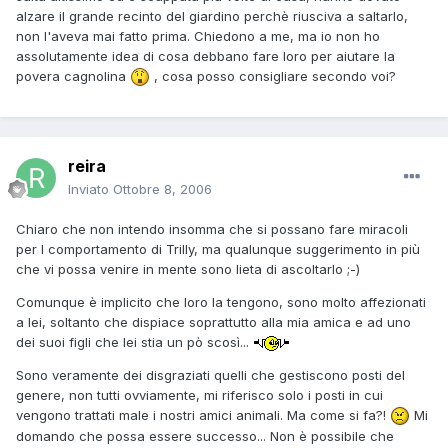
alzare il grande recinto del giardino perchè riusciva a saltarlo,
non l'aveva mai fatto prima. Chiedono a me, ma io non ho
assolutamente idea di cosa debbano fare loro per aiutare la
povera cagnolina
, cosa posso consigliare secondo voi?
reira
Inviato
Ottobre 8, 2006
Chiaro che non intendo insomma che si possano fare miracoli
per l comportamento di Trilly, ma qualunque suggerimento in più
che vi possa venire in mente sono lieta di ascoltarlo ;-)
Comunque è implicito che loro la tengono, sono molto affezionati
a lei, soltanto che dispiace soprattutto alla mia amica e ad uno
dei suoi figli che lei stia un pò scosì...
Sono veramente dei disgraziati quelli che gestiscono posti del
genere, non tutti ovviamente, mi riferisco solo i posti in cui
vengono trattati male i nostri amici animali. Ma come si fa?!
Mi
domando che possa essere successo... Non è possibile che