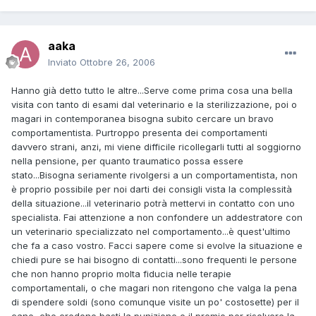
aaka
Inviato
Ottobre 26, 2006
Hanno già detto tutto le altre...Serve come prima cosa una bella
visita con tanto di esami dal veterinario e la sterilizzazione, poi o
magari in contemporanea bisogna subito cercare un bravo
comportamentista. Purtroppo presenta dei comportamenti
davvero strani, anzi, mi viene difficile ricollegarli tutti al soggiorno
nella pensione, per quanto traumatico possa essere
stato...Bisogna seriamente rivolgersi a un comportamentista, non
è proprio possibile per noi darti dei consigli vista la complessità
della situazione...il veterinario potrà mettervi in contatto con uno
specialista. Fai attenzione a non confondere un addestratore con
un veterinario specializzato nel comportamento...è quest'ultimo
che fa a caso vostro. Facci sapere come si evolve la situazione e
chiedi pure se hai bisogno di contatti...sono frequenti le persone
che non hanno proprio molta fiducia nelle terapie
comportamentali, o che magari non ritengono che valga la pena
di spendere soldi (sono comunque visite un po' costosette) per il
cane, che credono basti la punizione o il premio per risolvere la