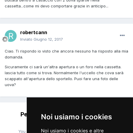
buttata dentro a casaccio con 2 uova sparse nella
cassetta...come mi devo comportare grazie in anticipo...
robertcann
Inviato
Giugno 12, 2017
Ciao. Ti rispondo io visto che ancora nessuno ha risposto alla mia
domanda.
Sicuramente ci sarà un'altra apertura o un foro nella cassetta.
lascia tutto come si trova. Normalmente l'uccello che cova sarà
scappato all'apertura dello sportello. Puoi fare una foto delle
uova?
Per favore accedi per lasciare un
Noi usiamo i cookies
commento
Noi usiamo i cookies e altre
You will be able to leave a comment after signing in