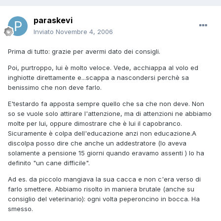
paraskevi
Inviato
Novembre 4, 2006
Prima di tutto: grazie per avermi dato dei consigli.
Poi, purtroppo, lui è molto veloce. Vede, acchiappa al volo ed
inghiotte direttamente e...scappa a nascondersi perchè sa
benissimo che non deve farlo.
E'testardo fa apposta sempre quello che sa che non deve. Non
so se vuole solo attirare l'attenzione, ma di attenzioni ne abbiamo
molte per lui, oppure dimostrare che è lui il capobranco.
Sicuramente è colpa dell'educazione anzi non educazione.A
discolpa posso dire che anche un addestratore (lo aveva
solamente a pensione 15 giorni quando eravamo assenti ) lo ha
definito "un cane difficile".
Ad es. da piccolo mangiava la sua cacca e non c'era verso di
farlo smettere. Abbiamo risolto in maniera brutale (anche su
consiglio del veterinario): ogni volta peperoncino in bocca. Ha
smesso.