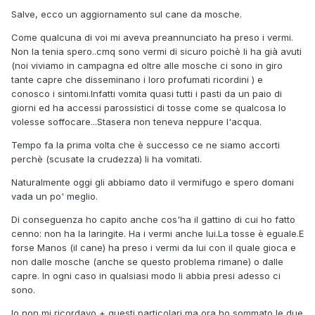
Salve, ecco un aggiornamento sul cane da mosche.
Come qualcuna di voi mi aveva preannunciato ha preso i vermi.
Non la tenia spero..cmq sono vermi di sicuro poichè li ha già avuti
(noi viviamo in campagna ed oltre alle mosche ci sono in giro
tante capre che disseminano i loro profumati ricordini ) e
conosco i sintomi.Infatti vomita quasi tutti i pasti da un paio di
giorni ed ha accessi parossistici di tosse come se qualcosa lo
volesse soffocare...Stasera non teneva neppure l'acqua.
Tempo fa la prima volta che è successo ce ne siamo accorti
perchè (scusate la crudezza) li ha vomitati.
Naturalmente oggi gli abbiamo dato il vermifugo e spero domani
vada un po' meglio.
Di conseguenza ho capito anche cos'ha il gattino di cui ho fatto
cenno: non ha la laringite. Ha i vermi anche lui.La tosse è eguale.E
forse Manos (il cane) ha preso i vermi da lui con il quale gioca e
non dalle mosche (anche se questo problema rimane) o dalle
capre. In ogni caso in qualsiasi modo li abbia presi adesso ci
sono.
Io non mi ricordavo + questi particolari ma ora ho sommato le due