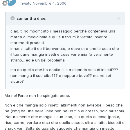
Inviato
Novembre 4, 2006
samantha dice:
ciao, ti ho modificato il messaggio perchè conteneva una
marca di medicinale e qui sul forum è vietato inserire
marche di prodotti.
innanzi tutto ti do il benvenuto, e devo dire che la cosa che
il tuo cane mangia insetti e cose varie mia fa veramente
strano... ed è un bel problema!
ma da quello che ho capito si sta cibando solo di insetti???
non mangia il suo cibo??? e neppure beve?? ma ne sei
sicuro?
Ma no! Forse non ho spiegato bene.
Non è che mangia solo insetti! altrimenti non avrebbe il peso che
ha (cmq ha una bella linea non ha un filo di grasso, solo muscoli)
.Naturalmente che mangia il suo cibo, sia quello di casa (pasta,
riso, carne, verdure etc.) che quello secco, oltre a latte, biscotti e
snack vari. Soltanto quando succede che mangia un insetto