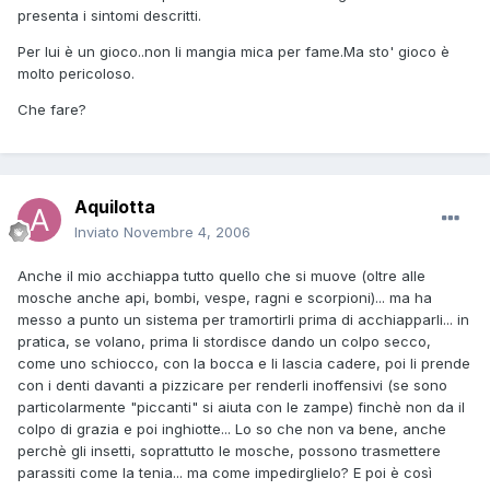
presenta i sintomi descritti.
Per lui è un gioco..non li mangia mica per fame.Ma sto' gioco è
molto pericoloso.
Che fare?
Aquilotta
Inviato
Novembre 4, 2006
Anche il mio acchiappa tutto quello che si muove (oltre alle
mosche anche api, bombi, vespe, ragni e scorpioni)... ma ha
messo a punto un sistema per tramortirli prima di acchiapparli... in
pratica, se volano, prima li stordisce dando un colpo secco,
come uno schiocco, con la bocca e li lascia cadere, poi li prende
con i denti davanti a pizzicare per renderli inoffensivi (se sono
particolarmente "piccanti" si aiuta con le zampe) finchè non da il
colpo di grazia e poi inghiotte... Lo so che non va bene, anche
perchè gli insetti, soprattutto le mosche, possono trasmettere
parassiti come la tenia... ma come impedirglielo? E poi è così