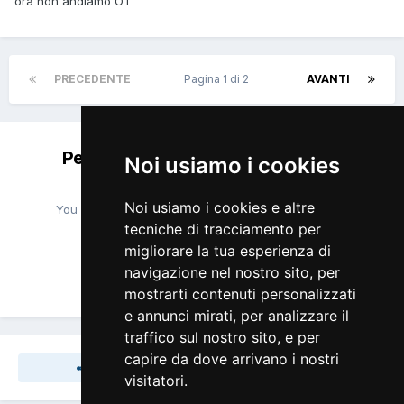
ora non andiamo OT
PRECEDENTE
Pagina 1 di 2
AVANTI
Per favore accedi per lasciare un
Noi usiamo i cookies
commento
Noi usiamo i cookies e altre
You will be able to leave a comment after signing in
tecniche di tracciamento per
migliorare la tua esperienza di
navigazione nel nostro sito, per
Accedi Ora
mostrarti contenuti personalizzati
e annunci mirati, per analizzare il
traffico sul nostro sito, e per
capire da dove arrivano i nostri
Share
Seguaci
0
visitatori.