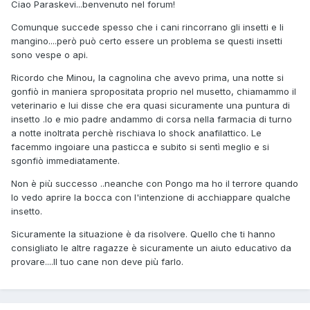
Ciao Paraskevi...benvenuto nel forum!
Comunque succede spesso che i cani rincorrano gli insetti e li
mangino....però può certo essere un problema se questi insetti
sono vespe o api.
Ricordo che Minou, la cagnolina che avevo prima, una notte si
gonfiò in maniera spropositata proprio nel musetto, chiamammo il
veterinario e lui disse che era quasi sicuramente una puntura di
insetto .Io e mio padre andammo di corsa nella farmacia di turno
a notte inoltrata perchè rischiava lo shock anafilattico. Le
facemmo ingoiare una pasticca e subito si sentì meglio e si
sgonfiò immediatamente.
Non è più successo ..neanche con Pongo ma ho il terrore quando
lo vedo aprire la bocca con l'intenzione di acchiappare qualche
insetto.
Sicuramente la situazione è da risolvere. Quello che ti hanno
consigliato le altre ragazze è sicuramente un aiuto educativo da
provare....Il tuo cane non deve più farlo.