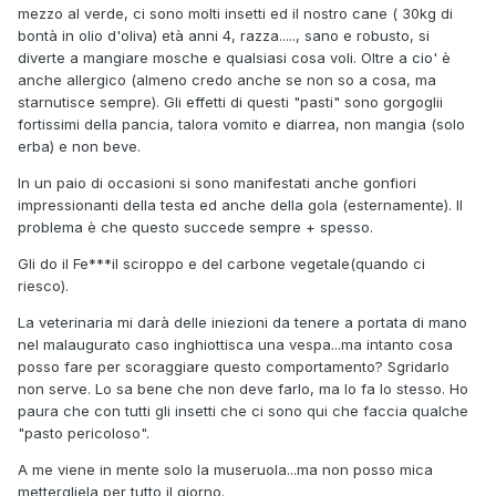
mezzo al verde, ci sono molti insetti ed il nostro cane ( 30kg di
bontà in olio d'oliva) età anni 4, razza....., sano e robusto, si
diverte a mangiare mosche e qualsiasi cosa voli. Oltre a cio' è
anche allergico (almeno credo anche se non so a cosa, ma
starnutisce sempre). Gli effetti di questi "pasti" sono gorgoglii
fortissimi della pancia, talora vomito e diarrea, non mangia (solo
erba) e non beve.
In un paio di occasioni si sono manifestati anche gonfiori
impressionanti della testa ed anche della gola (esternamente). Il
problema è che questo succede sempre + spesso.
Gli do il Fe***il sciroppo e del carbone vegetale(quando ci
riesco).
La veterinaria mi darà delle iniezioni da tenere a portata di mano
nel malaugurato caso inghiottisca una vespa...ma intanto cosa
posso fare per scoraggiare questo comportamento? Sgridarlo
non serve. Lo sa bene che non deve farlo, ma lo fa lo stesso. Ho
paura che con tutti gli insetti che ci sono qui che faccia qualche
"pasto pericoloso".
A me viene in mente solo la museruola...ma non posso mica
mettergliela per tutto il giorno.