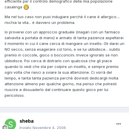
efficiente per il controlo demografico della mia popolazione
casalinga
Ma nel tuo caso non puoi indugiare perchè il cane è allergico....
rischia la vita... è davvero un problema.
Io proverei con un approccio graduale (magari con un farmaco
salvavita a portata di mano) e armato di tanta pazienza aspetterei
il momento in cui il cane cerca di mangiare un insetto. Gli darei un
NO secco, senza esagerare col tono, e se lui ubbidisce... subito
premio in coccole, gioco o bocconcini. Invece ignoralo se non
ubbidisce. Poi cerca di distrarlo con qualcosa che gli piace
quando lo vedi che sta per colpire un insetto, e sempre premio
ogni volta che riesci a sviare la sua attenzione. Ci vorrà del
tempo, e tanta tanta pazienza perchè dovresti dedicargli molta
attenzione almeno per qualche giorno, ma penso che potresti
riuscire a dissuaderlo dal continuare questo gioco per lui
pericoloso.
sheba
Inviato
Novembre 4, 2006