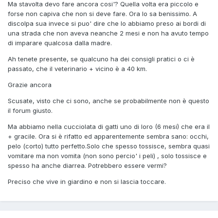
Ma stavolta devo fare ancora cosi'? Quella volta era piccolo e
forse non capiva che non si deve fare. Ora lo sa benissimo. A
discolpa sua invece si puo' dire che lo abbiamo preso ai bordi di
una strada che non aveva neanche 2 mesi e non ha avuto tempo
di imparare qualcosa dalla madre.
Ah tenete presente, se qualcuno ha dei consigli pratici o ci è
passato, che il veterinario + vicino è a 40 km.
Grazie ancora
Scusate, visto che ci sono, anche se probabilmente non è questo
il forum giusto.
Ma abbiamo nella cucciolata di gatti uno di loro (6 mesi) che era il
+ gracile. Ora si è rifatto ed apparentemente sembra sano: occhi,
pelo (corto) tutto perfetto.Solo che spesso tossisce, sembra quasi
vomitare ma non vomita (non sono percio' i peli) , solo tossisce e
spesso ha anche diarrea. Potrebbero essere vermi?
Preciso che vive in giardino e non si lascia toccare.